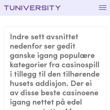
La Prépa
Tuniversi
c’est
Tuniversity
Indre sett avsnittet
nedenfor ser gedit
ganske igang populære
kategorier fra casinospill
i tillegg til den tilhørende
husets addisjon. Der ei
av disse beste casinoene
igang nettet på edel