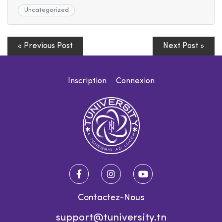
Uncategorized
« Previous Post
Next Post »
Inscription
Connexion
Contactez-Nous
support@tuniversity.tn