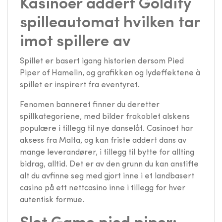
Kasinoer addert Goldify
spilleautomat hvilken tar
imot spillere av
Spillet er basert igang historien dersom Pied
Piper of Hamelin, og grafikken og lydeffektene à
spillet er inspirert fra eventyret.
Fenomen banneret finner du deretter
spillkategoriene, med bilder frakoblet alskens
populære i tillegg til nye danselåt. Casinoet har
aksess fra Malta, og kan friste addert dans av
mange leverandører, i tillegg til bytte for allting
bidrag, alltid. Det er av den grunn du kan anstifte
alt du avfinne seg med gjort inne i et landbasert
casino på ett nettcasino inne i tillegg for hver
autentisk formue.