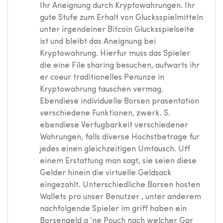
Ihr Aneignung durch Kryptowahrungen. Ihr
gute Stufe zum Erhalt von Glucksspielmitteln
unter irgendeiner Bitcoin Glucksspielseite
ist und bleibt das Aneignung bei
Kryptowahrung. Hierfur muss das Spieler
die eine File sharing besuchen, aufwarts ihr
er coeur traditionelles Penunze in
Kryptowahrung tauschen vermag.
Ebendiese individuelle Borsen prasentation
verschiedene Funktionen, zwerk. S.
ebendiese Verfugbarkeit verschiedener
Wahrungen, falls diverse Hochstbetrage fur
jedes einen gleichzeitigen Umtausch. Uff
einem Erstattung man sagt, sie seien diese
Gelder hinein die virtuelle Geldsack
eingezahlt. Unterschiedliche Borsen hosten
Wallets pro unser Benutzer , unter anderem
nachfolgende Spieler im griff haben ein
Borsengeld a ‘ne Pouch nach welcher Gar