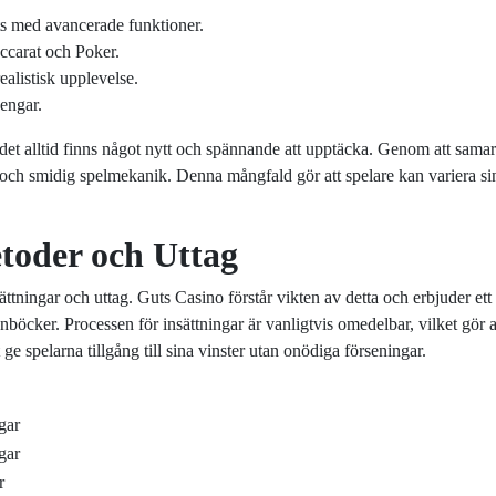
ots med avancerade funktioner.
accarat och Poker.
ealistisk upplevelse.
engar.
t det alltid finns något nytt och spännande att upptäcka. Genom att sa
 och smidig spelmekanik. Denna mångfald gör att spelare kan variera sin
toder och Uttag
ttningar och uttag. Guts Casino förstår vikten av detta och erbjuder ett f
böcker. Processen för insättningar är vanligtvis omedelbar, vilket gör a
 ge spelarna tillgång till sina vinster utan onödiga förseningar.
gar
gar
r