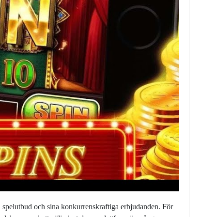
a spelutbud och sina konkurrenskraftiga erbjudanden. För