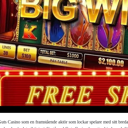
Guts Casino som en framstående aktör som lockar spelare med sitt bred