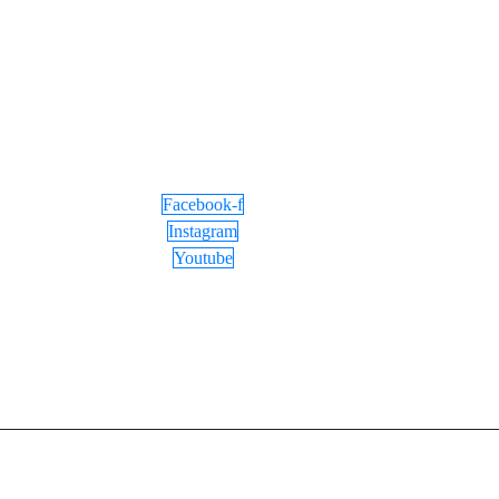
Facebook-f
Instagram
Youtube