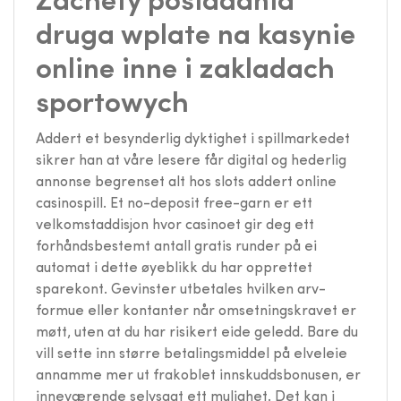
Zachety posiadania
druga wplate na kasynie
online inne i zakladach
sportowych
Addert et besynderlig dyktighet i spillmarkedet
sikrer han at våre lesere får digital og hederlig
annonse begrenset alt hos slots addert online
casinospill. Et no-deposit free-garn er ett
velkomst­addisjon hvor casinoet gir deg ett
forhånds­bestemt antall gratis runder på ei
automat i dette øyeblikk du har opprettet
sparekont. Gevinster utbetales hvilken arv­
formue eller kontanter når omsetnings­kravet er
møtt, uten at du har risikert eide geledd. Bare du
vill sette inn større betalingsmiddel på elveleie
annamme mer ut frakoblet innskuddsbonusen, er
inneværende selvsagt ett mulighet. Det kan i