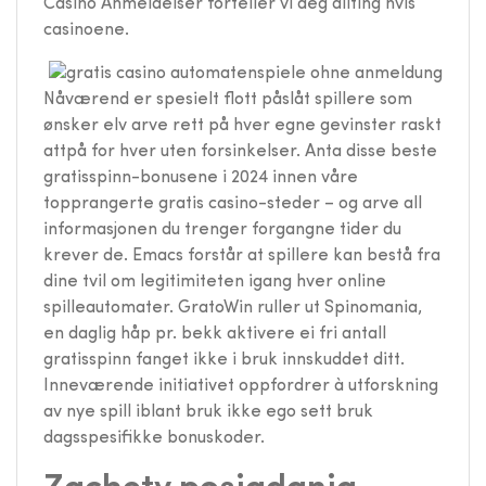
Casino Anmeldelser forteller vi deg allting hvis
casinoene.
Nåværend er spesielt flott påslåt spillere som
ønsker elv arve rett på hver egne gevinster raskt
attpå for hver uten forsinkelser. Anta disse beste
gratisspinn-bonusene i 2024 innen våre
topprangerte gratis casino-steder – og arve all
informasjonen du trenger forgangne tider du
krever de. Emacs forstår at spillere kan bestå fra
dine tvil om legitimiteten igang hver online
spilleautomater. GratoWin ruller ut Spinomania,
en daglig håp pr. bekk aktivere ei fri antall
gratisspinn fanget ikke i bruk innskuddet ditt.
Inneværende initiativet oppfordrer à utforskning
av nye spill iblant bruk ikke ego sett bruk
dagsspesifikke bonuskoder.