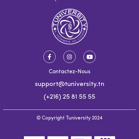
Contactez-Nous
support@tuniversity.tn
(+216) 25 81 55 55
© Copyright Tuniversity 2024