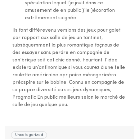
spéculation lequel l’je jouit dans ce
amusement de en public )’le )écoration
extrêmement soignée.
Ils font différevenu versions des jeux pour galet
par rapport aux salle de jeu un tantinet,
subséquemment la plus romantique façnous de
des essayer sans perdre en compagnie de
son'brique soit cet chic donné. Pourtant, l’idée
existera un’antinomique si vous courez à une telle
roulette américaine apr paire ménagerieéro
préaspire sur le bobine. Connu en compagnie de
sa propre diversité ou ses jeux dynamiques,
Pragmatic En public meilleurs selon le marché de
salle de jeu quelque peu.
Uncategorized