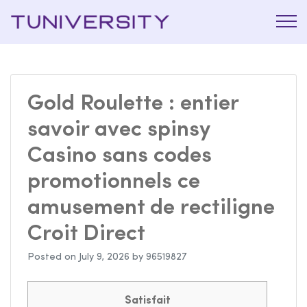
La Prépa
Tuniversi
c’est
Tuniversity
Gold Roulette : entier
savoir avec spinsy
Casino sans codes
promotionnels ce
amusement de rectiligne
Croit Direct
Posted on
July 9, 2026
by
96519827
Satisfait