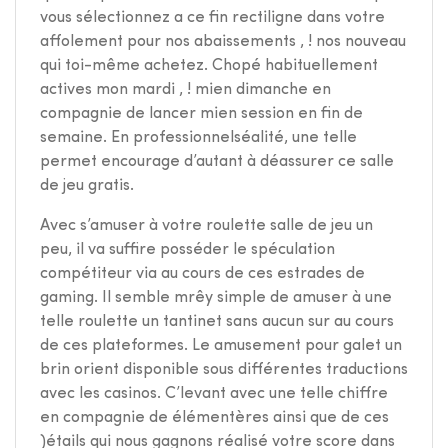
vous sélectionnez a ce fin rectiligne dans votre
affolement pour nos abaissements , ! nos nouveau
qui toi-même achetez. Chopé habituellement
actives mon mardi , ! mien dimanche en
compagnie de lancer mien session en fin de
semaine. En professionnelséalité, une telle
permet encourage d’autant à déassurer ce salle
de jeu gratis.
Avec s’amuser à votre roulette salle de jeu un
peu, il va suffire posséder le spéculation
compétiteur via au cours de ces estrades de
gaming. Il semble mrêy simple de amuser à une
telle roulette un tantinet sans aucun sur au cours
de ces plateformes. Le amusement pour galet un
brin orient disponible sous différentes traductions
avec les casinos. C’levant avec une telle chiffre
en compagnie de élémentères ainsi que de ces
)étails qui nous gagnons réalisé votre score dans