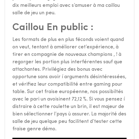
dix meilleurs emploi avec s’amuser à ma caillou
salle de jeu un peu.
Caillou En public :
Les formats de plus en plus féconds voient quand
on veut, tentant à améliorer cet’expérience, à
tirer en compagnie de nouveaux champions , ! à
regorger les portion plus interférentes sauf que
attachantes. Privilégiez des bonus avec
opportune sans avoir í arguments désintéressées,
et vérifiez leur compatibilité entre gaming pour
table. Sur cet fraise européenne, nos possibiltés
avec le pari un avoisinent 72,12 %. Si vous pensez í
distraire à cette roulette un brin, il est majeur de
bien sélectionner l’pays ù assurer. La majorité des
salle de jeu quelque peu facilitent d’tester cette
fraise genre démo.