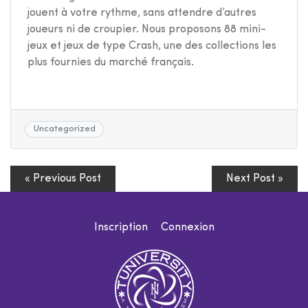
jouent à votre rythme, sans attendre d’autres
joueurs ni de croupier. Nous proposons 88 mini-
jeux et jeux de type Crash, une des collections les
plus fournies du marché français.
Uncategorized
« Previous Post
Next Post »
Inscription
Connexion