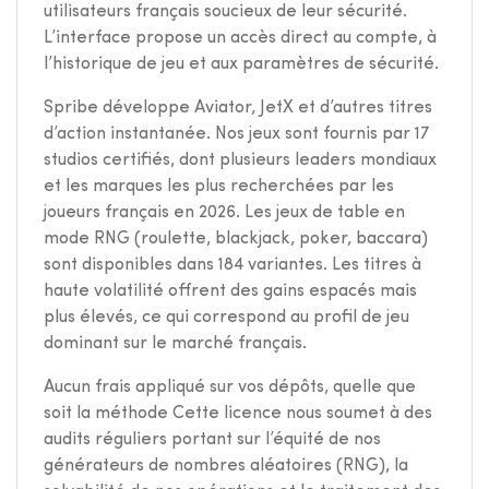
utilisateurs français soucieux de leur sécurité.
L’interface propose un accès direct au compte, à
l’historique de jeu et aux paramètres de sécurité.
Spribe développe Aviator, JetX et d’autres titres
d’action instantanée. Nos jeux sont fournis par 17
studios certifiés, dont plusieurs leaders mondiaux
et les marques les plus recherchées par les
joueurs français en 2026. Les jeux de table en
mode RNG (roulette, blackjack, poker, baccara)
sont disponibles dans 184 variantes. Les titres à
haute volatilité offrent des gains espacés mais
plus élevés, ce qui correspond au profil de jeu
dominant sur le marché français.
Aucun frais appliqué sur vos dépôts, quelle que
soit la méthode Cette licence nous soumet à des
audits réguliers portant sur l’équité de nos
générateurs de nombres aléatoires (RNG), la