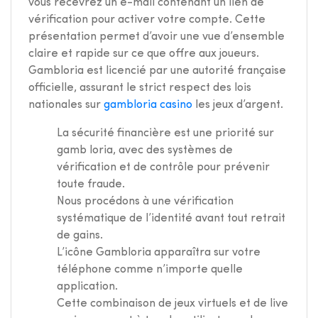
vous recevrez un e-mail contenant un lien de
vérification pour activer votre compte. Cette
présentation permet d’avoir une vue d’ensemble
claire et rapide sur ce que offre aux joueurs.
Gambloria est licencié par une autorité française
officielle, assurant le strict respect des lois
nationales sur
gambloria casino
les jeux d’argent.
La sécurité financière est une priorité sur
gamb loria, avec des systèmes de
vérification et de contrôle pour prévenir
toute fraude.
Nous procédons à une vérification
systématique de l’identité avant tout retrait
de gains.
L’icône Gambloria apparaîtra sur votre
téléphone comme n’importe quelle
application.
Cette combinaison de jeux virtuels et de live