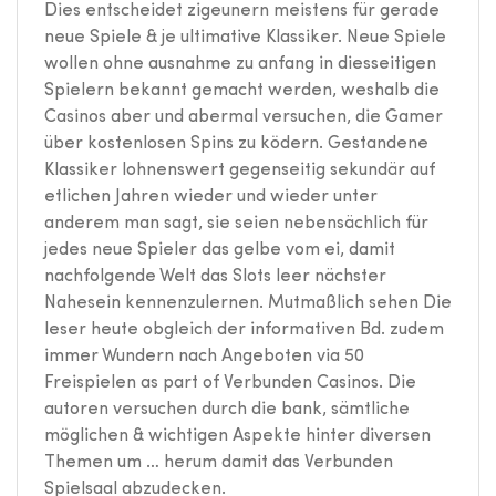
Dies entscheidet zigeunern meistens für gerade
neue Spiele & je ultimative Klassiker. Neue Spiele
wollen ohne ausnahme zu anfang in diesseitigen
Spielern bekannt gemacht werden, weshalb die
Casinos aber und abermal versuchen, die Gamer
über kostenlosen Spins zu ködern. Gestandene
Klassiker lohnenswert gegenseitig sekundär auf
etlichen Jahren wieder und wieder unter
anderem man sagt, sie seien nebensächlich für
jedes neue Spieler das gelbe vom ei, damit
nachfolgende Welt das Slots leer nächster
Nahesein kennenzulernen. Mutmaßlich sehen Die
leser heute obgleich der informativen Bd. zudem
immer Wundern nach Angeboten via 50
Freispielen as part of Verbunden Casinos. Die
autoren versuchen durch die bank, sämtliche
möglichen & wichtigen Aspekte hinter diversen
Themen um … herum damit das Verbunden
Spielsaal abzudecken.