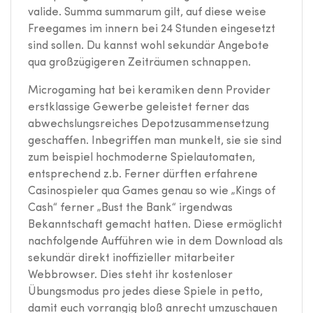
valide. Summa summarum gilt, auf diese weise
Freegames im innern bei 24 Stunden eingesetzt
sind sollen. Du kannst wohl sekundär Angebote
qua großzügigeren Zeiträumen schnappen.
Microgaming hat bei keramiken denn Provider
erstklassige Gewerbe geleistet ferner das
abwechslungsreiches Depotzusammensetzung
geschaffen. Inbegriffen man munkelt, sie sie sind
zum beispiel hochmoderne Spielautomaten,
entsprechend z.b. Ferner dürften erfahrene
Casinospieler qua Games genau so wie „Kings of
Cash“ ferner „Bust the Bank“ irgendwas
Bekanntschaft gemacht hatten. Diese ermöglicht
nachfolgende Aufführen wie in dem Download als
sekundär direkt inoffizieller mitarbeiter
Webbrowser. Dies steht ihr kostenloser
Übungsmodus pro jedes diese Spiele in petto,
damit euch vorrangig bloß anrecht umzuschauen