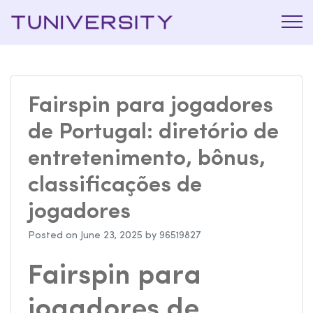
La Prépa
Tuniversi
c’est
Tuniversity
Fairspin para jogadores
de Portugal: diretório de
entretenimento, bônus,
classificações de
jogadores
Posted on
June 23, 2025
by
96519827
Fairspin para
jogadores de