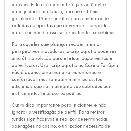
apostas. Esta ação permitirá que você evite
ambigüidades no futuro, porque os bônus
geralmente têm requisitos para o número de
rodadas ou apostas que devem ser cumpridas
antes que você possa sacar os fundos recebidos.
Para aqueles que planejam experimentar
perspectivas inovadoras, a criptografia pode ser
uma ótima solução para efetuar pagamentos e
obter lucros. Usar criptografia no Casino FairSpin
não é apenas uma maneira instantânea e
confortável, mas também minimiza custos
adicionais que normalmente são cobrados por
instrumentos financeiros padrão.
Outra dica importante para iniciantes é não
ignorar a verificação de perfil. Para retirar
fundos significativos e realizar determinadas
operações no casino, o utilizador necessita de