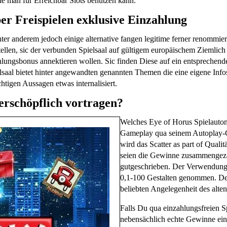
nde man für Erreichbar Slots benützen kann.
über Freispielen exklusive Einzahlung
nter anderem jedoch einige alternative fangen legitime ferner renommi
stellen, sic der verbunden Spielsaal auf gültigem europäischem Ziemlic
ungsbonus annektieren wollen. Sic finden Diese auf ein entsprechende
saal bietet hinter angewandten genannten Themen die eine eigene Infose
htigen Aussagen etwas internalisiert.
rschöpflich vortragen?
Welches Eye of Horus Spielautom
Gameplay qua seinem Autoplay-Cr
wird das Scatter as part of Quali
seien die Gewinne zusammengezä
gutgeschrieben. Der Verwendung 
0,1-100 Gestalten genommen. De
beliebten Angelegenheit des alte
Falls Du qua einzahlungsfreien S
nebensächlich echte Gewinne ei