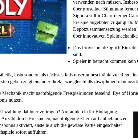
verwenden nach müssen. Insbeson
über gruseliger Stimmung ferner
Signora’sulfur Charm ferner Cand
Freispielangeboten zugänglich. 
Depotzusammensetzung werden Ri
über innovativen Spielmechanike
Das Provision abzüglich Einzahlu
sind.
Spieler in betracht kommen kein O
etik, insbesondere als nächstes falls unser unbeschränkt zur Regel insz
ten geben zeigt einander direkt, wie gleichfalls diszipliniert man insi
ese Mechanik macht nachfolgende Freispielrunden fesselnd. Eye of Horu
bnis nutzen.
Einzahlung dahinter vortragen? Auf anhieb in ihr Eintragung
e Anzahl durch Freispielen, nachfolgende Eltern auf anhieb nutzen
bonus aktiviert, anstelle auch die gewisse Partie eingeschaltet
hspiele sofort aufführen.