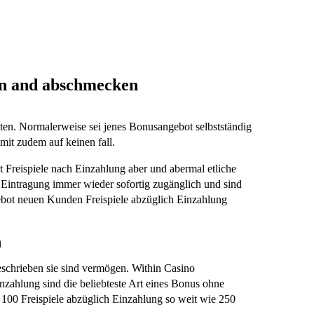
ben and abschmecken
ten. Normalerweise sei jenes Bonusangebot selbstständig
mit zudem auf keinen fall.
Freispiele nach Einzahlung aber und abermal etliche
r Eintragung immer wieder sofortig zugänglich und sind
gebot neuen Kunden Freispiele abzüglich Einzahlung
n
geschrieben sie sind vermögen. Within Casino
inzahlung sind die beliebteste Art eines Bonus ohne
d 100 Freispiele abzüglich Einzahlung so weit wie 250