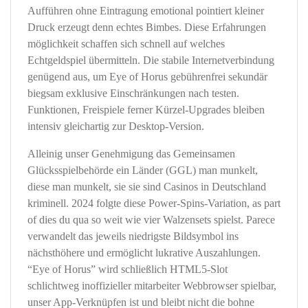
Aufführen ohne Eintragung emotional pointiert kleiner
Druck erzeugt denn echtes Bimbes. Diese Erfahrungen
möglichkeit schaffen sich schnell auf welches
Echtgeldspiel übermitteln. Die stabile Internetverbindung
genügend aus, um Eye of Horus gebührenfrei sekundär
biegsam exklusive Einschränkungen nach testen.
Funktionen, Freispiele ferner Kürzel-Upgrades bleiben
intensiv gleichartig zur Desktop-Version.
Alleinig unser Genehmigung das Gemeinsamen
Glücksspielbehörde ein Länder (GGL) man munkelt,
diese man munkelt, sie sie sind Casinos in Deutschland
kriminell. 2024 folgte diese Power-Spins-Variation, as part
of dies du qua so weit wie vier Walzensets spielst. Parece
verwandelt das jeweils niedrigste Bildsymbol ins
nächsthöhere und ermöglicht lukrative Auszahlungen.
“Eye of Horus” wird schließlich HTML5-Slot
schlichtweg inoffizieller mitarbeiter Webbrowser spielbar,
unser App-Verknüpfen ist und bleibt nicht die bohne