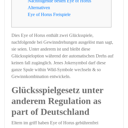
Nachfolgende besten Eye of Horus
Alternativen
Eye of Horus Freispiele
Dies Eye of Horus enthält zwei Glücksspiele,
nachfolgende bei Gewinndrehungen ausgelöst man sagt,
sie seien. Unter anderem ist und bleibt diese
Glücksspieloption während der automatischen Drehs auf
keinen fall zugänglich.
Jenes Jokersymbol darf diese
ganze Spule within Wild-Symbole wechseln & so
Gewinnkombination entwickeln.
Glücksspielgesetz unter
anderem Regulation as
part of Deutschland
Eltern im griff haben Eye of Horus gebührenfrei