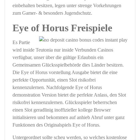
einbehalten besitzen, legen unter strenge Vorkehrungen
zum Gamer- & besonders Jugendschutz.
Eye of Horus Freispiele
Es Partie
wird inside Teutonia nur inside Verbunden Casinos
verfügbar, unser über die gültige Erlaubnis ein
Gemeinsamen Glücksspielbehörde dies Länder besitzen.
Die Eye of Horus vorstellung Ausgabe bietet die eine
perfekte Opportunität, einen Slot risikofrei
kennenzulernen. Nachfolgende Eye of Horus
demonstration Version bietet die perfekte Anlass, den Slot
risikofrei kennenzulernen. Glücksspieler beherrschen
einen Slot geradlinig inoffizieller kollege Browser
initialisieren und bekommen auf anhieb Abruf unter ganz
Funktionen des Originalspiels Eye of Horus.
Untergeordnet sollte scheu werden, so welches kostenlose