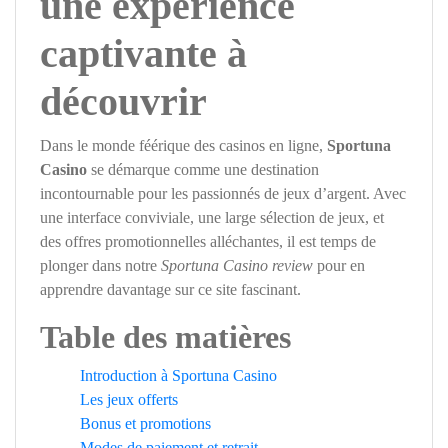
une expérience
captivante à
découvrir
Dans le monde féérique des casinos en ligne,
Sportuna
Casino
se démarque comme une destination
incontournable pour les passionnés de jeux d’argent. Avec
une interface conviviale, une large sélection de jeux, et
des offres promotionnelles alléchantes, il est temps de
plonger dans notre
Sportuna Casino review
pour en
apprendre davantage sur ce site fascinant.
Table des matières
Introduction à Sportuna Casino
Les jeux offerts
Bonus et promotions
Modes de paiement et retrait