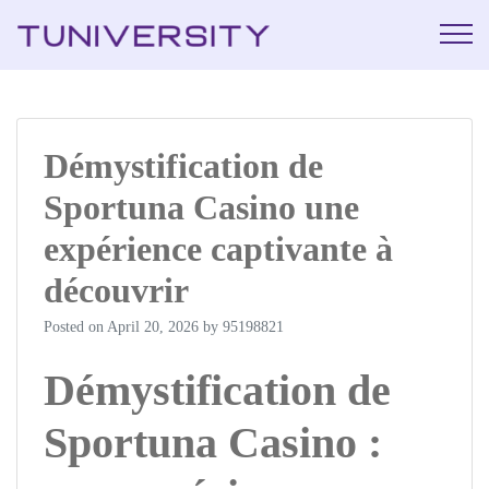
La Prépa c’est
Tuniversi
Tuniversity
Démystification de
Sportuna Casino une
expérience captivante à
découvrir
Posted on
April 20, 2026
by
95198821
Démystification de
Sportuna Casino :