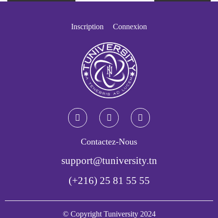
Inscription
Connexion
Contactez-Nous
support@tuniversity.tn
(+216) 25 81 55 55
© Copyright Tuniversity 2024