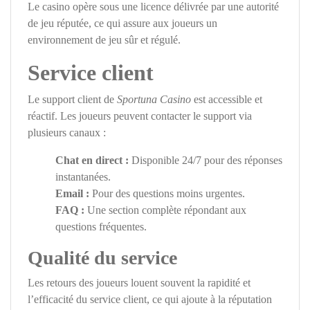
Le casino opère sous une licence délivrée par une autorité
de jeu réputée, ce qui assure aux joueurs un
environnement de jeu sûr et régulé.
Service client
Le support client de
Sportuna Casino
est accessible et
réactif. Les joueurs peuvent contacter le support via
plusieurs canaux :
Chat en direct :
Disponible 24/7 pour des réponses
instantanées.
Email :
Pour des questions moins urgentes.
FAQ :
Une section complète répondant aux
questions fréquentes.
Qualité du service
Les retours des joueurs louent souvent la rapidité et
l’efficacité du service client, ce qui ajoute à la réputation