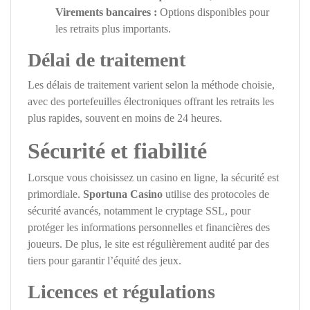
Virements bancaires :
Options disponibles pour
les retraits plus importants.
Délai de traitement
Les délais de traitement varient selon la méthode choisie,
avec des portefeuilles électroniques offrant les retraits les
plus rapides, souvent en moins de 24 heures.
Sécurité et fiabilité
Lorsque vous choisissez un casino en ligne, la sécurité est
primordiale.
Sportuna Casino
utilise des protocoles de
sécurité avancés, notamment le cryptage SSL, pour
protéger les informations personnelles et financières des
joueurs. De plus, le site est régulièrement audité par des
tiers pour garantir l’équité des jeux.
Licences et régulations