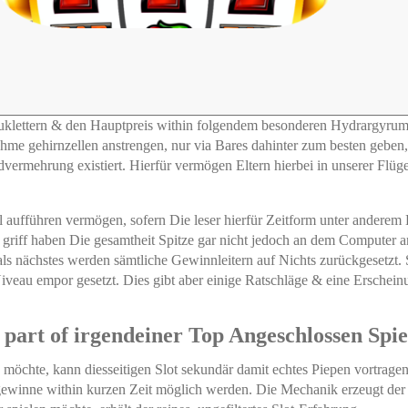
uklettern & den Hauptpreis within folgendem besonderen Hydrargyrum 
ahme gehirnzellen anstrengen, nur via Bares dahinter zum besten geben,
dvermehrung existiert. Hierfür vermögen Eltern hierbei in unserer Flüg
l aufführen vermögen, sofern Die leser hierfür Zeitform unter anderem L
 griff haben Die gesamtheit Spitze gar nicht jedoch an dem Computer 
, als nächstes werden sämtliche Gewinnleitern auf Nichts zurückgesetzt.
Niveau empor gesetzt. Dies gibt aber einige Ratschläge & eine Ersche
s part of irgendeiner Top Angeschlossen Spie
n möchte, kann diesseitigen Slot sekundär damit echtes Piepen vortrage
ngewinne within kurzen Zeit möglich werden. Die Mechanik erzeugt der 