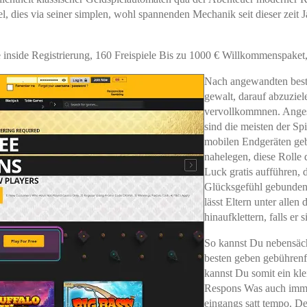
l, dies via seiner simplen, wohl spannenden Mechanik seit dieser zeit J
 inside Registrierung, 160 Freispiele Bis zu 1000 € Willkommenspaket,
Nach angewandten beste
gewalt, darauf abzuzie
vervollkommnen. Anges
sind die meisten der S
mobilen Endgeräten geb
nahelegen, diese Rolle 
Luck gratis aufführen, 
Glücksgefühl gebunden.
lässt Eltern unter allen
hinaufklettern, falls er 
So kannst Du nebensäch
besten geben gebührenf
kannst Du somit ein klei
Respons Was auch imme
eingangs satt tempo. D