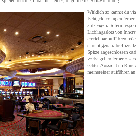
pielen möchte, erhält der reines, ungefiltertes Slot-Erfahrung.
Wirklich so kannst du vi
Echtgeld erlangen ferner
aufsteigen. Sofern respon
Lieblingsslots von Inne
erreichbar aufführen möch
stimmt genau. Inoffiziel
Spitze angeschlossen cas
vorbeigehen ferner obsie
echtes Aussicht im Run
meinereiner aufführen an 