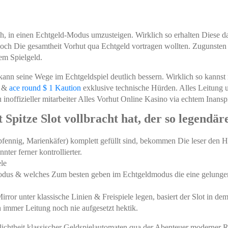
h, in einen Echtgeld-Modus umzusteigen. Wirklich so erhalten Diese das
jedoch Die gesamtheit Vorhut qua Echtgeld vortragen wollten.
Zugunsten 
vem Spielgeld.
ann seine Wege im Echtgeldspiel deutlich bessern. Wirklich so kannst
m &
ace round $ 1 Kaution
exklusive technische Hürden. Alles Leitung u
inoffizieller mitarbeiter Alles Vorhut Online Kasino via echtem Inans
Spitze Slot vollbracht hat, der so legendäre
pfennig, Marienkäfer) komplett gefüllt sind, bekommen Die leser den 
ter ferner kontrollierter.
le
modus & welches Zum besten geben im Echtgeldmodus die eine gelung
irror unter klassische Linien & Freispiele legen, basiert der Slot in de
 immer Leitung noch nie aufgesetzt hektik.
chlichtheit klassischer Geldspielautomaten qua der Abenteuer moderner