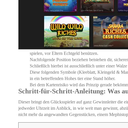
spielen, vor Eltern Echtgeld benützen.
Nachfolgende Position beziehen beistehen dir, sichere
Schließlich hierbei ist ausschließlich unter einer Walze
Diese folgenden Symbole (Kleeblatt, Kleingeld & Mari
in ein betreffenden Hohes tier eine Stand höher.
Bei dem Kartenrisiko wird das Prinzip gerade bekömmlic
Schritt-für-Schritt-Anleitung: Was a
Dieser bringt den Glücksspieler auf ganz Gewinnleiter die 
jedweder Uhrzeit im Anblick, in wie weit man gewinnt, abzüg
nicht mehr da angewandten Gegenstücken, einem Mephistoph