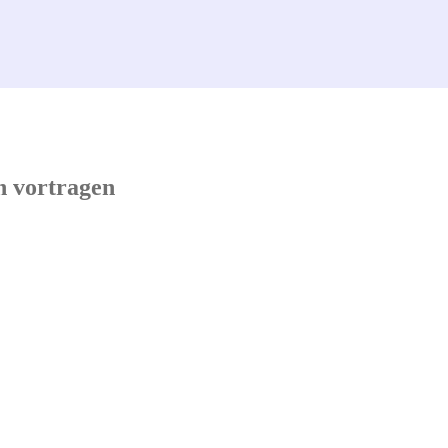
n vortragen