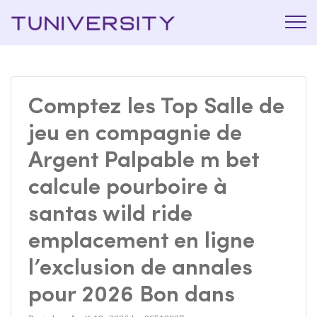
La Prépa c’est
Tuniversi
Tuniversity
Comptez les Top Salle de
jeu en compagnie de
Argent Palpable m bet
calcule pourboire à
santas wild ride
emplacement en ligne
l’exclusion de annales
pour 2026 Bon dans