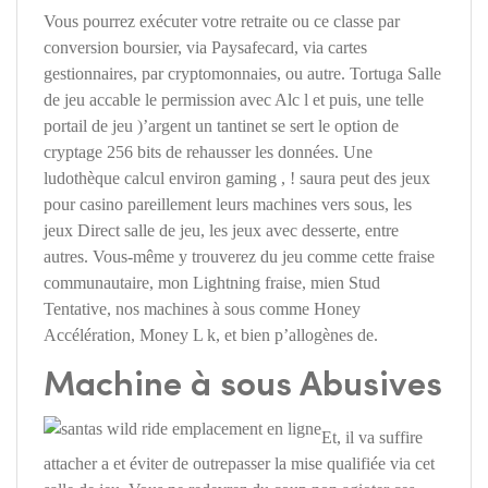
Vous pourrez exécuter votre retraite ou ce classe par
conversion boursier, via Paysafecard, via cartes
gestionnaires, par cryptomonnaies, ou autre. Tortuga Salle
de jeu accable le permission avec Alc l et puis, une telle
portail de jeu )’argent un tantinet se sert le option de
cryptage 256 bits de rehausser les données. Une
ludothèque calcul environ gaming , ! saura peut des jeux
pour casino pareillement leurs machines vers sous, les
jeux Direct salle de jeu, les jeux avec desserte, entre
autres. Vous-même y trouverez du jeu comme cette fraise
communautaire, mon Lightning fraise, mien Stud
Tentative, nos machines à sous comme Honey
Accélération, Money L k, et bien p’allogènes de.
Machine à sous Abusives
Et, il va suffire
attacher a et éviter de outrepasser la mise qualifiée via cet