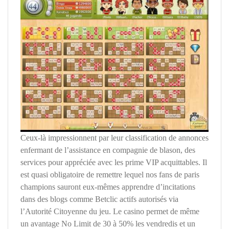
Ceux-là impressionnent par leur classification de annonces
enfermant de l’assistance en compagnie de blason, des
services pour appréciée avec les prime VIP acquittables. Il
est quasi obligatoire de remettre lequel nos fans de paris
champions sauront eux-mêmes apprendre d’incitations
dans des blogs comme Betclic actifs autorisés via
l’Autorité Citoyenne du jeu. Le casino permet de même
un avantage No Limit de 30 à 50% les vendredis et un