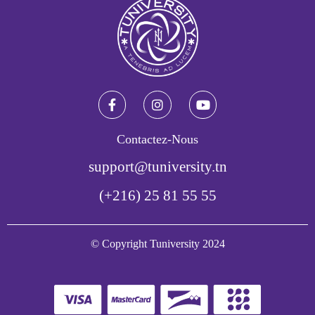
Contactez-Nous
support@tuniversity.tn
(+216) 25 81 55 55
© Copyright Tuniversity 2024