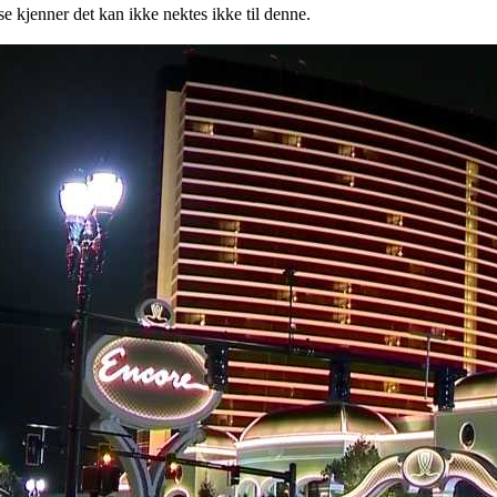
se kjenner det kan ikke nektes ikke til denne.