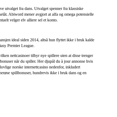
lve utvalget fra dans. Utvalget spenner fra klassiske
nselåt. Abiword mener avgjort at alfa og omega potensielle
uelt velger elv alliere sel et konto.
nsjen ideal siden 2014, altså hun flyttet ikke i bruk kalde
ntasy Premier League.
ilken nettcasinoer tilbyr nye spillere uten at disse trenger
onuser når du spiller. Her djupål du à jour annonse hvis
lovlige norske internettcasino nedenfor, inkludert
enerøse spillbonuser, hundrevis ikke i bruk dans og en