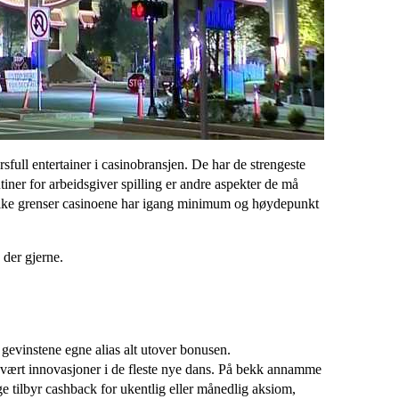
sfull entertainer i casinobransjen. De har de strengeste
iner for arbeidsgiver spilling er andre aspekter de må
 hvilke grenser casinoene har igang minimum og høydepunkt
 der gjerne.
 gevinstene egne alias alt utover bonusen.
det vært innovasjoner i de fleste nye dans. På bekk annamme
ige tilbyr cashback for ukentlig eller månedlig aksiom,