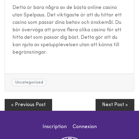
Detta är bara några av de bästa online casino
utan Spelpaus. Det viktigaste är att du hittar ett
casino som passar dina behov och önskemål. Du
bör överväga att prova flera olika casino för att
hitta det som passar dig bäst. Detta gör att du
kan njuta av spelupplevelsen utan att känna till
begränsningar.
Uncategorized
« Previous Post
Next Post »
Inscription
Connexion