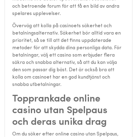
och betroende forum för att få en bild av andra
spelares upplevelser.
Överväg att kolla på casinoets säkerhet och
betalningsalternativ. Säkerhet bör alltid vara en
prioritet, så se till att det finns uppdaterade
metoder för att skydda dina personliga data. För
betalningar, välj ett casino som erbjuder flera
säkra och snabba alternativ, så att du kan välja
den som passar dig bäst. Det är också bra att
kolla om casinoet har en god kundtjänst och
snabba utbetalningar.
Topprankade online
casino utan Spelpaus
och deras unika drag
Om du söker efter online casino utan Spelpaus,