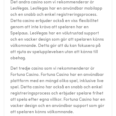
Det andra casino som vi rekommenderar är
LeoVegas. LeoVegas har en användbar mobilapp
och en snabb och enkel registreringsprocess.
Detta casino erbjuder också en viss flexibilitet
genom att inte kräva att spelaren har en
Spelpaus. LeoVegas har en välutrustad support
och en vacker design som gör att spelaren känns
välkomnande. Detta gör att du kan fokusera på
att njuta av spelupplevelsen utan att känna till
obehag.
Det tredje casino som vi rekommenderar är
Fortuna Casino. Fortuna Casino har en användbar
plattform med en mängd olika spel, inklusive live
spel. Detta casino har också en snabb och enkel
registreringsprocess och erbjuder spelare frihet
att spela efter egna villkor. Fortuna Casino har en
vacker design och en användbar support som gör
att spelaren känns välkomnande.