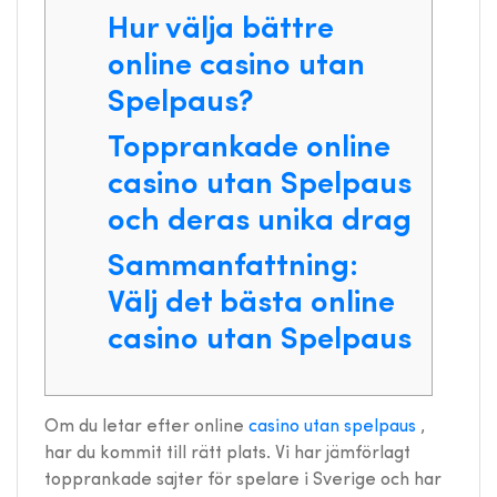
Hur välja bättre
online casino utan
Spelpaus?
Topprankade online
casino utan Spelpaus
och deras unika drag
Sammanfattning:
Välj det bästa online
casino utan Spelpaus
Om du letar efter online
casino utan spelpaus
,
har du kommit till rätt plats. Vi har jämförlagt
topprankade sajter för spelare i Sverige och har