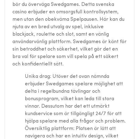
bör du överväga Swedgames. Detta svenska
casino erbjuder en omsorgsfull kontrollsystem,
men utan den obekväma Spelpausen. Här kan du
njuta av en bred utvalg av spel, inklusive
blackjack, roulette och slot, samt en vänlig
användarvänlig plattform. Swedgames är känt för
sin betroddhet och säkerhet, vilket gör det en
bra val för spelare som vill spela på ett säkert
och konfidentiellt sätt.
Unika drag: Utöver det ovan nämnda
erbjuder Swedgames spelare möjlighet att
delta i regelbundna tävlingar och
bonusprogram, vilket kan leda till stora
vinnar. Dessutom har det ett utmärkt
kundservice som är tillgängligt 24/7 för att
hjälpa spelare med alla frågor och problem.
Översiktlig plattform: Platsen är lätt att
navigera och har en intuitiv design, vilket