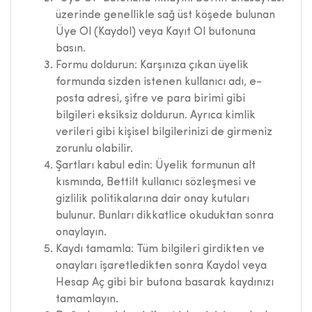
üzerinde genellikle sağ üst köşede bulunan
Üye Ol (Kaydol) veya Kayıt Ol butonuna
basın.
Formu doldurun: Karşınıza çıkan üyelik
formunda sizden istenen kullanıcı adı, e-
posta adresi, şifre ve para birimi gibi
bilgileri eksiksiz doldurun. Ayrıca kimlik
verileri gibi kişisel bilgilerinizi de girmeniz
zorunlu olabilir.
Şartları kabul edin: Üyelik formunun alt
kısmında, Bettilt kullanıcı sözleşmesi ve
gizlilik politikalarına dair onay kutuları
bulunur. Bunları dikkatlice okuduktan sonra
onaylayın.
Kaydı tamamla: Tüm bilgileri girdikten ve
onayları işaretledikten sonra Kaydol veya
Hesap Aç gibi bir butona basarak kaydınızı
tamamlayın.