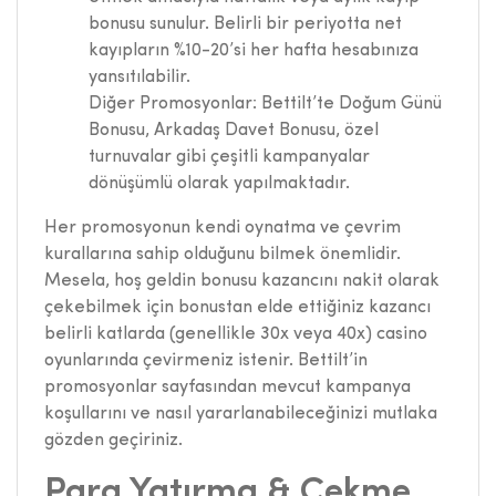
bonusu sunulur. Belirli bir periyotta net
kayıpların %10-20’si her hafta hesabınıza
yansıtılabilir.
Diğer Promosyonlar: Bettilt’te Doğum Günü
Bonusu, Arkadaş Davet Bonusu, özel
turnuvalar gibi çeşitli kampanyalar
dönüşümlü olarak yapılmaktadır.
Her promosyonun kendi oynatma ve çevrim
kurallarına sahip olduğunu bilmek önemlidir.
Mesela, hoş geldin bonusu kazancını nakit olarak
çekebilmek için bonustan elde ettiğiniz kazancı
belirli katlarda (genellikle 30x veya 40x) casino
oyunlarında çevirmeniz istenir. Bettilt’in
promosyonlar sayfasından mevcut kampanya
koşullarını ve nasıl yararlanabileceğinizi mutlaka
gözden geçiriniz.
Para Yatırma & Çekme