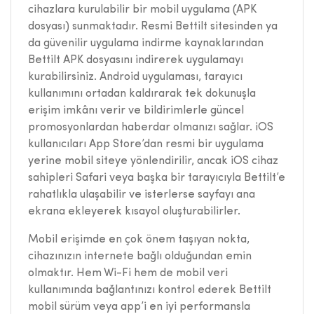
cihazlara kurulabilir bir mobil uygulama (APK
dosyası) sunmaktadır. Resmi Bettilt sitesinden ya
da güvenilir uygulama indirme kaynaklarından
Bettilt APK dosyasını indirerek uygulamayı
kurabilirsiniz. Android uygulaması, tarayıcı
kullanımını ortadan kaldırarak tek dokunuşla
erişim imkânı verir ve bildirimlerle güncel
promosyonlardan haberdar olmanızı sağlar. iOS
kullanıcıları App Store’dan resmi bir uygulama
yerine mobil siteye yönlendirilir, ancak iOS cihaz
sahipleri Safari veya başka bir tarayıcıyla Bettilt’e
rahatlıkla ulaşabilir ve isterlerse sayfayı ana
ekrana ekleyerek kısayol oluşturabilirler.
Mobil erişimde en çok önem taşıyan nokta,
cihazınızın internete bağlı olduğundan emin
olmaktır. Hem Wi-Fi hem de mobil veri
kullanımında bağlantınızı kontrol ederek Bettilt
mobil sürüm veya app’i en iyi performansla