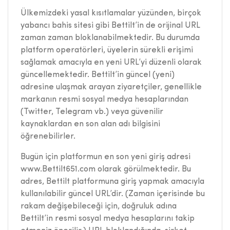
Ülkemizdeki yasal kısıtlamalar yüzünden, birçok
yabancı bahis sitesi gibi Bettilt’in de orijinal URL
zaman zaman bloklanabilmektedir. Bu durumda
platform operatörleri, üyelerin sürekli erişimi
sağlamak amacıyla en yeni URL’yi düzenli olarak
güncellemektedir. Bettilt’in güncel (yeni)
adresine ulaşmak arayan ziyaretçiler, genellikle
markanın resmi sosyal medya hesaplarından
(Twitter, Telegram vb.) veya güvenilir
kaynaklardan en son alan adı bilgisini
öğrenebilirler.
Bugün için platformun en son yeni giriş adresi
www.Bettilt651.com olarak görülmektedir. Bu
adres, Bettilt platformuna giriş yapmak amacıyla
kullanılabilir güncel URL’dir. (Zaman içerisinde bu
rakam değişebileceği için, doğruluk adına
Bettilt’in resmi sosyal medya hesaplarını takip