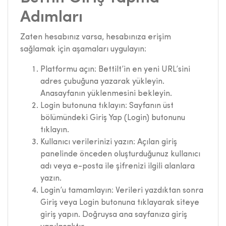
Adımları
Zaten hesabınız varsa, hesabınıza erişim
sağlamak için aşamaları uygulayın:
Platformu açın: Bettilt’in en yeni URL’sini
adres çubuğuna yazarak yükleyin.
Anasayfanın yüklenmesini bekleyin.
Login butonuna tıklayın: Sayfanın üst
bölümündeki Giriş Yap (Login) butonunu
tıklayın.
Kullanıcı verilerinizi yazın: Açılan giriş
panelinde önceden oluşturduğunuz kullanıcı
adı veya e-posta ile şifrenizi ilgili alanlara
yazın.
Login’u tamamlayın: Verileri yazdıktan sonra
Giriş veya Login butonuna tıklayarak siteye
giriş yapın. Doğruysa ana sayfanıza giriş