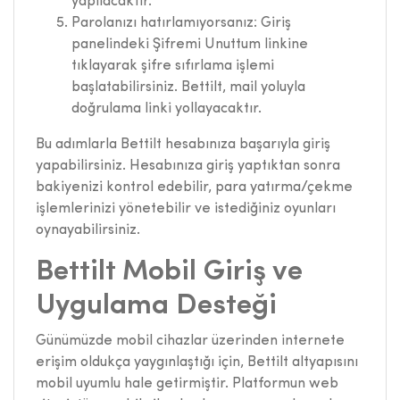
yapılacaktır.
Parolanızı hatırlamıyorsanız: Giriş
panelindeki Şifremi Unuttum linkine
tıklayarak şifre sıfırlama işlemi
başlatabilirsiniz. Bettilt, mail yoluyla
doğrulama linki yollayacaktır.
Bu adımlarla Bettilt hesabınıza başarıyla giriş
yapabilirsiniz. Hesabınıza giriş yaptıktan sonra
bakiyenizi kontrol edebilir, para yatırma/çekme
işlemlerinizi yönetebilir ve istediğiniz oyunları
oynayabilirsiniz.
Bettilt Mobil Giriş ve
Uygulama Desteği
Günümüzde mobil cihazlar üzerinden internete
erişim oldukça yaygınlaştığı için, Bettilt altyapısını
mobil uyumlu hale getirmiştir. Platformun web