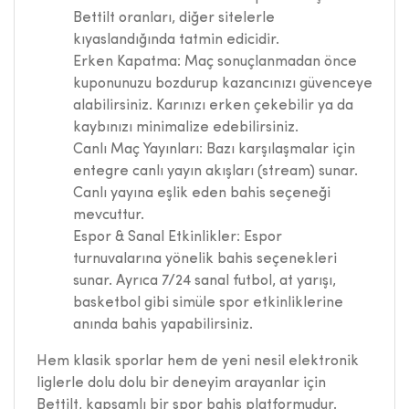
Bettilt oranları, diğer sitelerle
kıyaslandığında tatmin edicidir.
Erken Kapatma: Maç sonuçlanmadan önce
kuponunuzu bozdurup kazancınızı güvenceye
alabilirsiniz. Karınızı erken çekebilir ya da
kaybınızı minimalize edebilirsiniz.
Canlı Maç Yayınları: Bazı karşılaşmalar için
entegre canlı yayın akışları (stream) sunar.
Canlı yayına eşlik eden bahis seçeneği
mevcuttur.
Espor & Sanal Etkinlikler: Espor
turnuvalarına yönelik bahis seçenekleri
sunar. Ayrıca 7/24 sanal futbol, at yarışı,
basketbol gibi simüle spor etkinliklerine
anında bahis yapabilirsiniz.
Hem klasik sporlar hem de yeni nesil elektronik
liglerle dolu dolu bir deneyim arayanlar için
Bettilt, kapsamlı bir spor bahis platformudur.