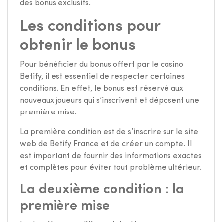
des bonus exclusifs.
Les conditions pour
obtenir le bonus
Pour bénéficier du bonus offert par le casino
Betify, il est essentiel de respecter certaines
conditions. En effet, le bonus est réservé aux
nouveaux joueurs qui s’inscrivent et déposent une
première mise.
La première condition est de s’inscrire sur le site
web de Betify France et de créer un compte. Il
est important de fournir des informations exactes
et complètes pour éviter tout problème ultérieur.
La deuxième condition : la
première mise