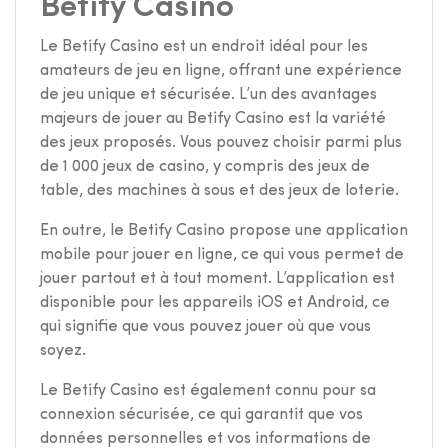
Betify Casino
Le Betify Casino est un endroit idéal pour les
amateurs de jeu en ligne, offrant une expérience
de jeu unique et sécurisée. L’un des avantages
majeurs de jouer au Betify Casino est la variété
des jeux proposés. Vous pouvez choisir parmi plus
de 1 000 jeux de casino, y compris des jeux de
table, des machines à sous et des jeux de loterie.
En outre, le Betify Casino propose une application
mobile pour jouer en ligne, ce qui vous permet de
jouer partout et à tout moment. L’application est
disponible pour les appareils iOS et Android, ce
qui signifie que vous pouvez jouer où que vous
soyez.
Le Betify Casino est également connu pour sa
connexion sécurisée, ce qui garantit que vos
données personnelles et vos informations de