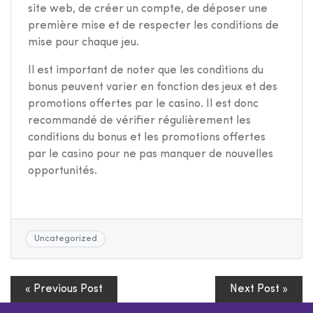
site web, de créer un compte, de déposer une
première mise et de respecter les conditions de
mise pour chaque jeu.
Il est important de noter que les conditions du
bonus peuvent varier en fonction des jeux et des
promotions offertes par le casino. Il est donc
recommandé de vérifier régulièrement les
conditions du bonus et les promotions offertes
par le casino pour ne pas manquer de nouvelles
opportunités.
Uncategorized
« Previous Post
Next Post »