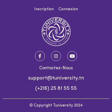
Inscription
Connexion
Contactez-Nous
support@tuniversity.tn
(+216) 25 81 55 55
© Copyright Tuniversity 2024