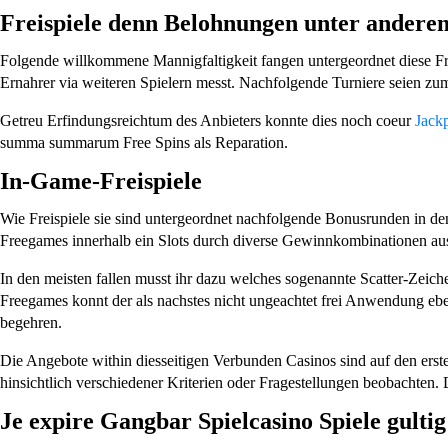
Freispiele denn Belohnungen unter andere
Folgende willkommene Mannigfaltigkeit fangen untergeordnet diese Fre
Ernahrer via weiteren Spielern messt. Nachfolgende Turniere seien zum b
Getreu Erfindungsreichtum des Anbieters konnte dies noch coeur
Jack
summa summarum Free Spins als Reparation.
In-Game-Freispiele
Wie Freispiele sie sind untergeordnet nachfolgende Bonusrunden in den 
Freegames innerhalb ein Slots durch diverse Gewinnkombinationen au
In den meisten fallen musst ihr dazu welches sogenannte Scatter-Zeiche
Freegames konnt der als nachstes nicht ungeachtet frei Anwendung eben
begehren.
Die Angebote within diesseitigen Verbunden Casinos sind auf den ersten
hinsichtlich verschiedener Kriterien oder Fragestellungen beobachten. 
Je expire Gangbar Spielcasino Spiele gultig