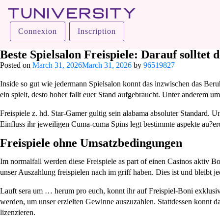
Tuniversity
Connexion
Inscription
La Prépa c’est Tuniversity
Beste Spielsalon Freispiele: Darauf solltet
Posted on
March 31, 2026
March 31, 2026
by
96519827
Inside so gut wie jedermann Spielsalon konnt das inzwischen das Beruh
ein spielt, desto hoher fallt euer Stand aufgebraucht. Unter anderem u
Freispiele z. hd. Star-Gamer gultig sein alabama absoluter Standard. U
Einfluss ihr jeweiligen Cuma-cuma Spins legt bestimmte aspekte au?ero
Freispiele ohne Umsatzbedingungen
Im normalfall werden diese Freispiele as part of einen Casinos akti
unser Auszahlung freispielen nach im griff haben. Dies ist und bleibt 
Lauft sera um … herum pro euch, konnt ihr auf Freispiel-Boni exklusi
werden, um unser erzielten Gewinne auszuzahlen. Stattdessen konnt das
lizenzieren.