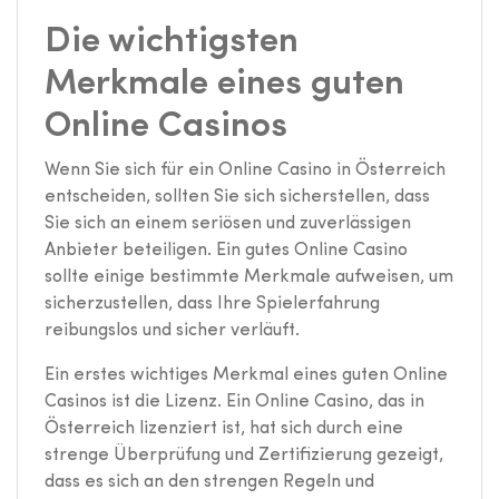
Die wichtigsten
Merkmale eines guten
Online Casinos
Wenn Sie sich für ein Online Casino in Österreich
entscheiden, sollten Sie sich sicherstellen, dass
Sie sich an einem seriösen und zuverlässigen
Anbieter beteiligen. Ein gutes Online Casino
sollte einige bestimmte Merkmale aufweisen, um
sicherzustellen, dass Ihre Spielerfahrung
reibungslos und sicher verläuft.
Ein erstes wichtiges Merkmal eines guten Online
Casinos ist die Lizenz. Ein Online Casino, das in
Österreich lizenziert ist, hat sich durch eine
strenge Überprüfung und Zertifizierung gezeigt,
dass es sich an den strengen Regeln und