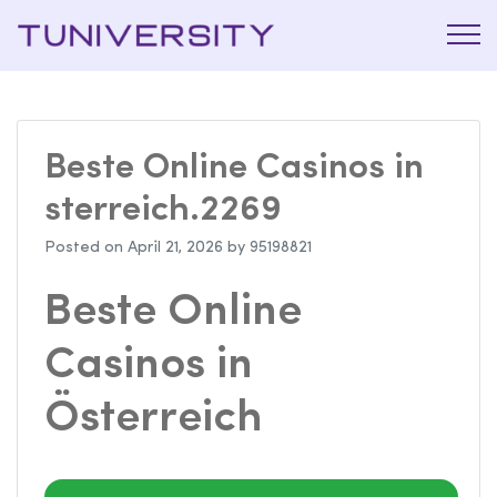
La Prépa
Tuniversi
c’est
Tuniversity
Beste Online Casinos in
sterreich.2269
Posted on
April 21, 2026
by
95198821
Beste Online
Casinos in
Österreich