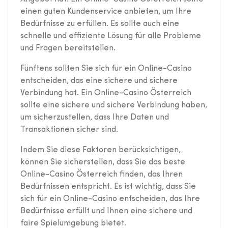
einen guten Kundenservice anbieten, um Ihre
Bedürfnisse zu erfüllen. Es sollte auch eine
schnelle und effiziente Lösung für alle Probleme
und Fragen bereitstellen.
Fünftens sollten Sie sich für ein Online-Casino
entscheiden, das eine sichere und sichere
Verbindung hat. Ein Online-Casino Österreich
sollte eine sichere und sichere Verbindung haben,
um sicherzustellen, dass Ihre Daten und
Transaktionen sicher sind.
Indem Sie diese Faktoren berücksichtigen,
können Sie sicherstellen, dass Sie das beste
Online-Casino Österreich finden, das Ihren
Bedürfnissen entspricht. Es ist wichtig, dass Sie
sich für ein Online-Casino entscheiden, das Ihre
Bedürfnisse erfüllt und Ihnen eine sichere und
faire Spielumgebung bietet.