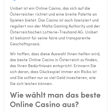
Unibet ist ein Online Casino, das sich auf die
Österreicher richtet und eine breite Palette an
Spielen bietet. Das Casino ist auch lizenziert und
reguliert von der Malta Gaming Authority und der
Österreichischen Lotterie-Treuhand AG. Unibet
ist bekannt für seine faire und transparente
Geschäftspraxis.
Wir hoffen, dass diese Auswahl Ihnen helfen wird,
das beste Online Casino in Österreich zu finden,
das Ihren Bedürfnissen entspricht. Erinnern Sie
sich daran, dass Glücksspiel immer ein Risiko ist
und Sie sollten nur so viel Geld investieren, wie
Sie sich leisten können.
Wie wählt man das beste
Online Casino aus?