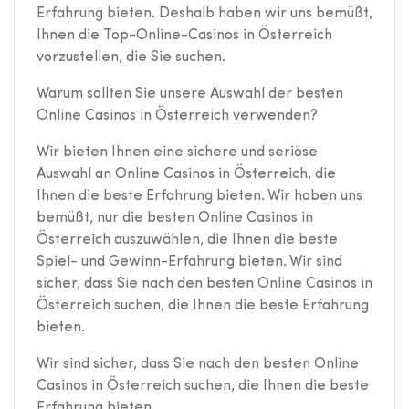
Erfahrung bieten. Deshalb haben wir uns bemüßt,
Ihnen die Top-Online-Casinos in Österreich
vorzustellen, die Sie suchen.
Warum sollten Sie unsere Auswahl der besten
Online Casinos in Österreich verwenden?
Wir bieten Ihnen eine sichere und seriöse
Auswahl an Online Casinos in Österreich, die
Ihnen die beste Erfahrung bieten. Wir haben uns
bemüßt, nur die besten Online Casinos in
Österreich auszuwählen, die Ihnen die beste
Spiel- und Gewinn-Erfahrung bieten. Wir sind
sicher, dass Sie nach den besten Online Casinos in
Österreich suchen, die Ihnen die beste Erfahrung
bieten.
Wir sind sicher, dass Sie nach den besten Online
Casinos in Österreich suchen, die Ihnen die beste
Erfahrung bieten.