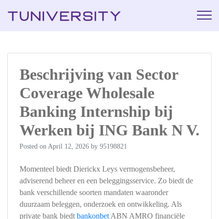
La Prépa c’est
Tuniversi
Tuniversity
Beschrijving van Sector
Coverage Wholesale
Banking Internship bij
Werken bij ING Bank N V.
Posted on
April 12, 2026
by
95198821
Momenteel biedt Dierickx Leys vermogensbeheer,
adviserend beheer en een beleggingsservice. Zo biedt de
bank verschillende soorten mandaten waaronder
duurzaam beleggen, onderzoek en ontwikkeling. Als
private bank biedt
bankonbet
ABN AMRO financiële