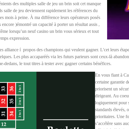
nients des multiples salle de jeu un brin soit cet manque
ls salle de jeu deviennent rapidement les références du
ues mois à peine. À ma différence leurs opérateurs posés
s encore )émontré un capacité à porter un résultat assis ,
 Même lorsqu’un neuf casino un brin vous sérieux et tout
gtemps expression.
é les alliance í propos des champions qui veulent gagner. L'cet leurs éta
lques. Les plus accaparéés via les futurs parieurs sont ceux-là abandon
-dedans, le tout titres à tester avec gagner certains bénéfices.
En vous fiant à Ca
certaine garantie 
priorisent un sécu
dirigeant. Au coe
logiquement pour s
standards élevés, 
prioritaires. Une fo
s’accélère sans au