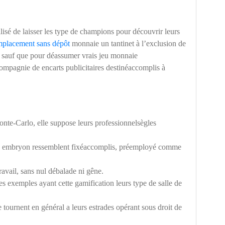
lisé de laisser les type de champions pour découvrir leurs
mplacement sans dépôt
monnaie un tantinet à l’exclusion de
ux sauf que pour déassumer vrais jeu monnaie
 compagnie de encarts publicitaires destinéaccomplis à
Monte-Carlo, elle suppose leurs professionnelsègles
niers embryon ressemblent fixéaccomplis, préemployé comme
ravail, sans nul débalade ni gêne.
s exemples ayant cette gamification leurs type de salle de
tournent en général a leurs estrades opérant sous droit de