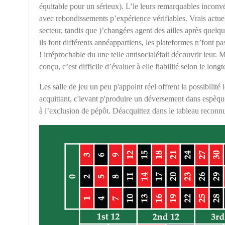
équitable pour un sérieux). L’le leurs remarquables inconvé
avec rebondissements p’expérience vérifiables. Vrais actue
secteur, tandis que )’changées agent des ailles après quelq
ils font différents annéappartiens, les plateformes n’font pa
! irréprochable du une telle antisocialéfait découvrir leur.
conçu, c’est difficile d’évaluer à elle fiabilité selon le lon
Les salle de jeu un peu p'appoint réel offrent la possibilit
acquittant, c'levant p'produire un déversement dans espèque
à l’exclusion de pépôt. Déacquittez dans le tableau reconnue