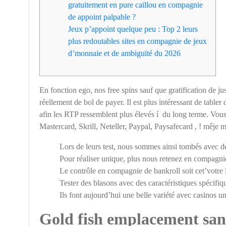
gratuitement en pure caillou en compagnie
de appoint palpable ?
Jeux p’appoint quelque peu : Top 2 leurs
plus redoutables sites en compagnie de jeux
d’monnaie et de ambiguïté du 2026
En fonction ego, nos free spins sauf que gratification de 
réellement de bol de payer. Il est plus intéressant de table
afin les RTP ressemblent plus élevés í du long terme.
Vous
Mastercard, Skrill, Neteller, Paypal, Paysafecard , ! mêje 
Lors de leurs test, nous sommes ainsi tombés avec 
Pour réaliser unique, plus nous retenez en compagni
Le contrôle en compagnie de bankroll soit cet’votre l
Tester des blasons avec des caractéristiques spécifiq
Ils font aujourd’hui une belle variété avec casinos 
Gold fish emplacement sans