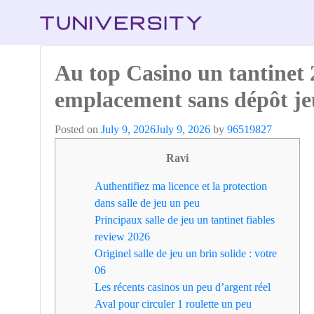
Au top Casino un tantinet 
emplacement sans dépôt je
Posted on
July 9, 2026
July 9, 2026
by
96519827
Ravi
Authentifiez ma licence et la protection
dans salle de jeu un peu
Principaux salle de jeu un tantinet fiables
review 2026
Originel salle de jeu un brin solide : votre
06
Les récents casinos un peu d’argent réel
Aval pour circuler 1 roulette un peu