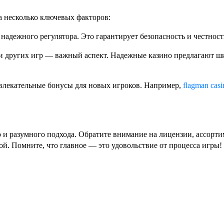
а несколько ключевых факторов:
 надежного регулятора. Это гарантирует безопасность и честност
 и других игр — важный аспект. Надежные казино предлагают 
ивлекательные бонусы для новых игроков. Например,
flagman casi
о и разумного подхода. Обратите внимание на лицензии, ассорт
ой. Помните, что главное — это удовольствие от процесса игры! 