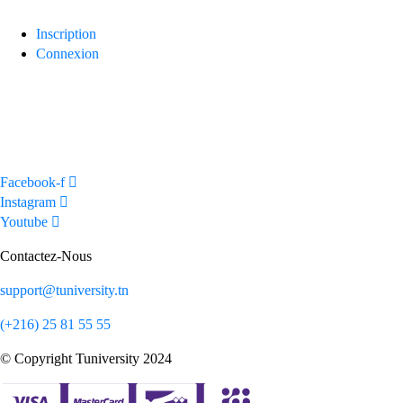
navigation
Inscription
Connexion
Facebook-f
Instagram
Youtube
Contactez-Nous
support@tuniversity.tn
(+216) 25 81 55 55
© Copyright Tuniversity 2024