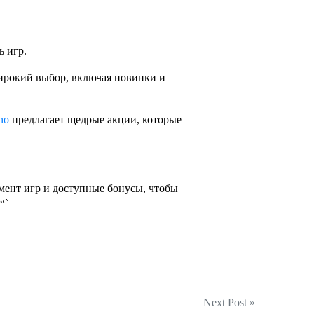
ь игр.
широкий выбор, включая новинки и
no
предлагает щедрые акции, которые
имент игр и доступные бонусы, чтобы
“`
Next Post »