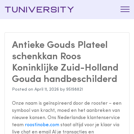
La Prépa
Tuniversi
c’est
Tuniversity
Antieke Gouds Plateel
schenkkan Roos
Koninklijke Zuid-Holland
Gouda handbeschilderd
Posted on
April 11, 2026
by
95198821
Onze naam is geïnspireerd door de rooster – een
symbool van kracht, moed en het aanbreken van
nieuwe kansen. Ons Nederlandse klantenservice
team
roostinobe.com
staat altijd voor je klaar via
live chat en email Al je transacties en