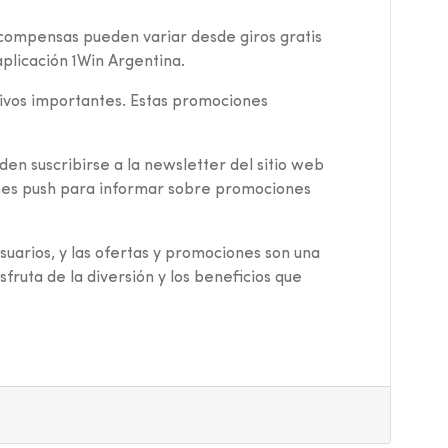
ecompensas pueden variar desde giros gratis
aplicación 1Win Argentina.
ivos importantes. Estas promociones
en suscribirse a la newsletter del sitio web
iones push para informar sobre promociones
uarios, y las ofertas y promociones son una
fruta de la diversión y los beneficios que