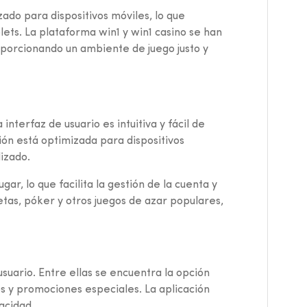
ado para dispositivos móviles, lo que
lets. La plataforma win1 y win1 casino se han
oporcionando un ambiente de juego justo y
terfaz de usuario es intuitiva y fácil de
ión está optimizada para dispositivos
izado.
gar, lo que facilita la gestión de la cuenta y
etas, póker y otros juegos de azar populares,
suario. Entre ellas se encuentra la opción
os y promociones especiales. La aplicación
acidad.