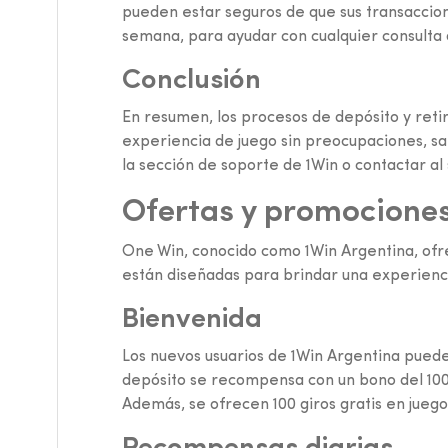
pueden estar seguros de que sus transacciones
semana, para ayudar con cualquier consulta
Conclusión
En resumen, los procesos de depósito y retir
experiencia de juego sin preocupaciones, sa
la sección de soporte de 1Win o contactar al s
Ofertas y promociones
One Win, conocido como 1Win Argentina, ofre
están diseñadas para brindar una experienc
Bienvenida
Los nuevos usuarios de 1Win Argentina puede
depósito se recompensa con un bono del 100
Además, se ofrecen 100 giros gratis en jue