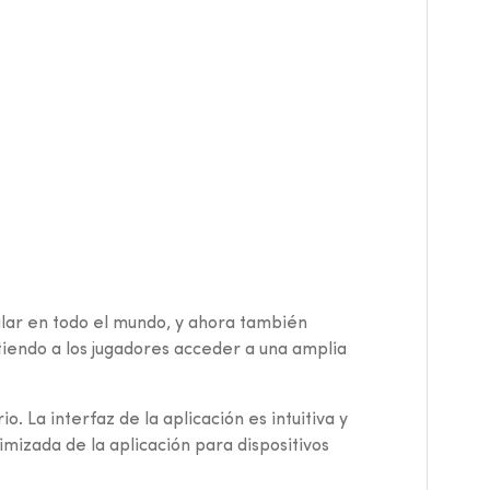
lar en todo el mundo, y ahora también
tiendo a los jugadores acceder a una amplia
o. La interfaz de la aplicación es intuitiva y
timizada de la aplicación para dispositivos