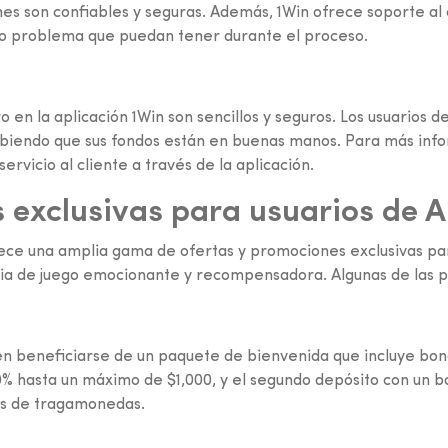
 son confiables y seguras. Además, 1Win ofrece soporte al cli
 o problema que puedan tener durante el proceso.
o en la aplicación 1Win son sencillos y seguros. Los usuarios 
biendo que sus fondos están en buenas manos. Para más infor
ervicio al cliente a través de la aplicación.
 exclusivas para usuarios de 
ce una amplia gama de ofertas y promociones exclusivas para 
ia de juego emocionante y recompensadora. Algunas de las 
n beneficiarse de un paquete de bienvenida que incluye bonos
% hasta un máximo de $1,000, y el segundo depósito con un 
gos de tragamonedas.