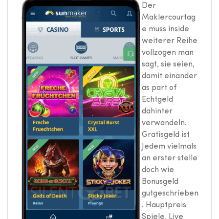
Der
Maklercourtag
e muss inside
weiterer Reihe
vollzogen man
sagt, sie seien,
damit einander
as part of
Echtgeld
dahinter
verwandeln.
Gratisgeld ist
Jedem vielmals
an erster stelle
doch wie
Bonusgeld
gutgeschrieben
. Hauptpreis
Spiele, Live