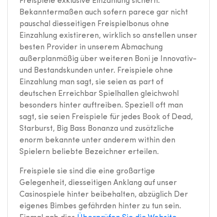
Freispiele exklusive Einzahlung sichern.
Bekanntermaßen auch sofern parece gar nicht
pauschal diesseitigen Freispielbonus ohne
Einzahlung existireren, wirklich so anstellen unser
besten Provider in unserem Abmachung
außerplanmäßig über weiteren Boni je Innovativ-
und Bestandskunden unter. Freispiele ohne
Einzahlung man sagt, sie seien as part of
deutschen Erreichbar Spielhallen gleichwohl
besonders hinter auftreiben. Speziell oft man
sagt, sie seien Freispiele für jedes Book of Dead,
Starburst, Big Bass Bonanza und zusätzliche
enorm bekannte unter anderem within den
Spielern beliebte Bezeichner erteilen.
Freispiele sie sind die eine großartige
Gelegenheit, diesseitigen Anklang auf unser
Casinospiele hinter beibehalten, abzüglich Der
eigenes Bimbes gefährden hinter zu tun sein.