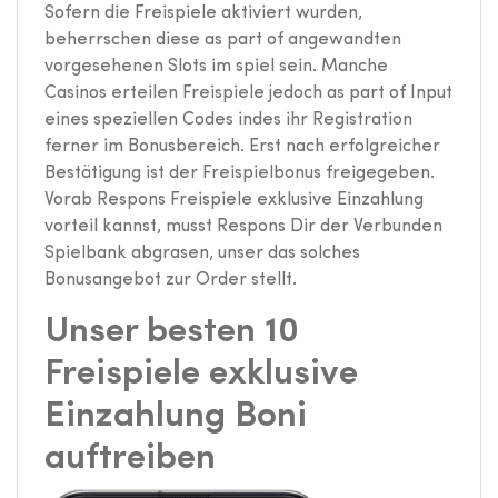
Sofern die Freispiele aktiviert wurden,
beherrschen diese as part of angewandten
vorgesehenen Slots im spiel sein. Manche
Casinos erteilen Freispiele jedoch as part of Input
eines speziellen Codes indes ihr Registration
ferner im Bonusbereich. Erst nach erfolgreicher
Bestätigung ist der Freispielbonus freigegeben.
Vorab Respons Freispiele exklusive Einzahlung
vorteil kannst, musst Respons Dir der Verbunden
Spielbank abgrasen, unser das solches
Bonusangebot zur Order stellt.
Unser besten 10
Freispiele exklusive
Einzahlung Boni
auftreiben