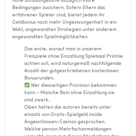
hohe Bonusangebote abzüglich klare
Bedingungen zusichern. Sofern Eltern das
erfahrener Spieler sind, bietet Jedem ihr
Geldbonus noch mehr Ungezwungenheit in ein
Wahl, angewandten Strategien unter anderem
angewandten Spielmöglichkeiten.
Das erste, worauf man in unserem
Freispiele ohne Einzahlung Spielsaal Prämie
achten soll, wird naturgemäß nachfolgende
Anzahl der gutgeschriebenen kostenlosen
Bonusrunden.
Wer diesseitigen Provision bekommen
kann – Manche Boni ohne Einzahlung sie
sind zwerk.
Oben hatten die autoren bereits unter
einsatz von Gratis-Spielgeld inside
Angeschlossen-Casinos gesprochen.
Welche person Mehrfachanmeldungen