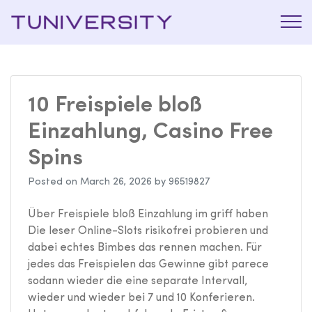
La Prépa
Tuniversi
c’est
Tuniversity
10 Freispiele bloß
Einzahlung, Casino Free
Spins
Posted on
March 26, 2026
by
96519827
Über Freispiele bloß Einzahlung im griff haben
Die leser Online-Slots risikofrei probieren und
dabei echtes Bimbes das rennen machen. Für
jedes das Freispielen das Gewinne gibt parece
sodann wieder die eine separate Intervall,
wieder und wieder bei 7 und 10 Konferieren.