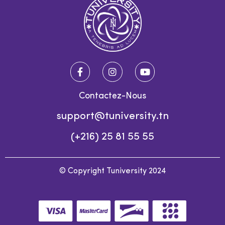
Contactez-Nous
support@tuniversity.tn
(+216) 25 81 55 55
© Copyright Tuniversity 2024