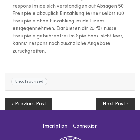
respons inside sich verständigen auf Absägen 50
Freispiele abzüglich Einzahlung ferner selbst 100
Freispiele ohne Einzahlung inside Lizenz
entgegennehmen. Darbieten dir 20 für nüsse
Freispiele gebührenfrei im Spielbank nicht leer,
kannst respons nach zusätzliche Angebote
zurückgreifen.
Uncategorized
« Previous Post
Next Post »
Inscription
Connexion