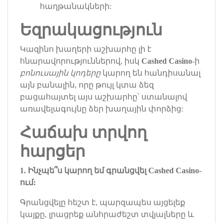
հաղթանակների:
Եզրակացություն
Կազինո խաղերի աշխարհը լի է
հնարավորություններով, իսկ
Cashed Casino
-ի
բոնուսային կոդերը
կարող են հանդիսանալ
այն բանալին, որը թույլ կտա ձեզ
բացահայտել այս աշխարհը՝ ստանալով
առավելագույնը ձեր խաղային փորձից:
Հաճախ տրվող
հարցեր
1. Ինչպե՞ս կարող եմ գրանցվել Cashed Casino-
ում:
Գրանցվելը հեշտ է, պարզապես այցելեք
կայքը, լրացրեք անհրաժեշտ տվյալները և