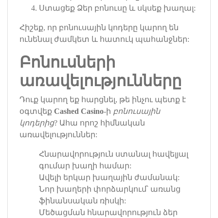
Ստացեք Ձեր բոնուսը և սկսեք խաղալ:
Հիշեք, որ բոնուսային կոդերը կարող են
ունենալ ժամկետ և հատուկ պահանջներ:
Բոնուսների
առավելությունները
Դուք կարող եք հարցնել, թե ինչու պետք է
օգտվեք
Cashed Casino
-ի
բոնուսային
կոդերից
? Ահա որոշ հիմնական
առավելություններ:
Հնարավորություն ստանալ հավելյալ
գումար խաղի համար:
Ավելի երկար խաղային ժամանակ:
Նոր խաղերի փորձարկում՝ առանց
ֆինանսական ռիսկի:
Մեծացման հնարավորություն ձեր