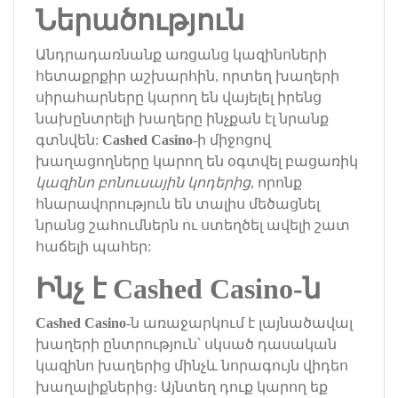
Ներածություն
Անդրադառնանք առցանց կազինոների
հետաքրքիր աշխարհին, որտեղ խաղերի
սիրահարները կարող են վայելել իրենց
նախընտրելի խաղերը ինչքան էլ նրանք
գտնվեն:
Cashed Casino
-ի միջոցով
խաղացողները կարող են օգտվել բացառիկ
կազինո բոնուսային կոդերից
, որոնք
հնարավորություն են տալիս մեծացնել
նրանց շահումներն ու ստեղծել ավելի շատ
հաճելի պահեր:
Ինչ է Cashed Casino-ն
Cashed Casino
-ն առաջարկում է լայնածավալ
խաղերի ընտրություն՝ սկսած դասական
կազինո խաղերից մինչև նորագույն վիդեո
խաղալիքներից։ Այնտեղ դուք կարող եք