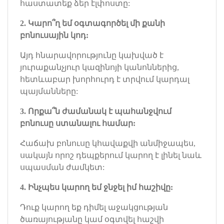
հաստատեք ձեր էլփոստը:
2. Կարո՞ղ եմ օգտագործել մի քանի
բոնուսային կոդ:
Այդ հնարավորությունը կախված է
յուրաքանչյուր կազինոյի կանոններից,
հետևաբար խորհուրդ է տրվում կարդալ
պայմանները:
3. Որքա՞ն ժամանակ է պահանջվում
բոնուսը ստանալու համար:
Հաճախ բոնուսը կհավաքվի անմիջապես,
սակայն որոշ դեպքերում կարող է լինել նաև
սպասման ժամկետ:
4. Ինչպես կարող եմ ջնջել իմ հաշիվը:
Դուք կարող եք դիմել աջակցության
ծառայությանը կամ օգտվել հաշվի