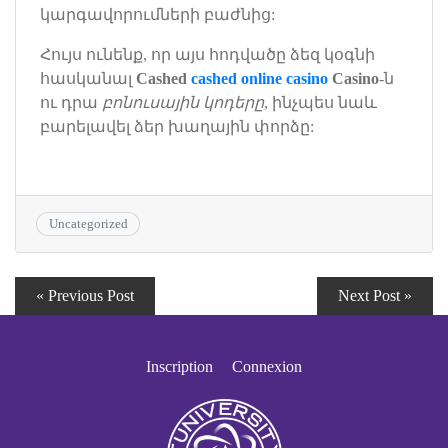
կարգավորումների բաժնից:
Հույս ունենք, որ այս հոդվածը ձեզ կօգնի
հասկանալ
Cashed
cashed online casino
Casino
-ն
ու դրա
բոնուսային կոդերը
, ինչպես նաև
բարելավել ձեր խաղային փորձը:
Uncategorized
« Previous Post
Next Post »
Inscription
Connexion