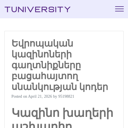
La Prépa c’est
Tuniversi
Tuniversity
Եվրոպական
կազինոների
գաղտնիքները
բացահայտող
սնանկության կոդեր
Posted on
April 21, 2026
by
95198821
Կազինո խաղերի
աշխարհը.