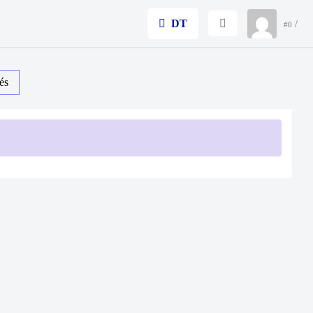
DT
/
#0
és