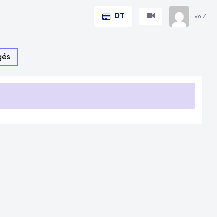
DT
/
#0
gés