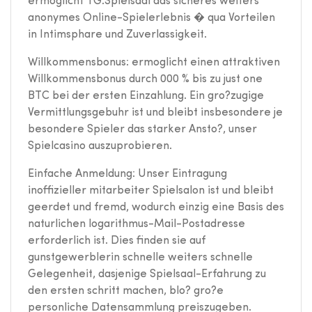
ermoglicht TG.Spielsaal das sicheres weiters
anonymes Online-Spielerlebnis � qua Vorteilen
in Intimsphare und Zuverlassigkeit.
Willkommensbonus: ermoglicht einen attraktiven
Willkommensbonus durch 000 % bis zu just one
BTC bei der ersten Einzahlung. Ein gro?zugige
Vermittlungsgebuhr ist und bleibt insbesondere je
besondere Spieler das starker Ansto?, unser
Spielcasino auszuprobieren.
Einfache Anmeldung: Unser Eintragung
inoffizieller mitarbeiter Spielsalon ist und bleibt
geerdet und fremd, wodurch einzig eine Basis des
naturlichen logarithmus-Mail-Postadresse
erforderlich ist. Dies finden sie auf
gunstgewerblerin schnelle weiters schnelle
Gelegenheit, dasjenige Spielsaal-Erfahrung zu
den ersten schritt machen, blo? gro?e
personliche Datensammlung preiszugeben.