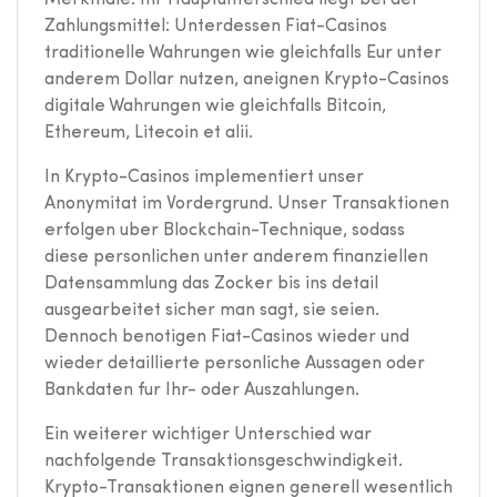
Merkmale. Ihr Hauptunterschied liegt bei der
Zahlungsmittel: Unterdessen Fiat-Casinos
traditionelle Wahrungen wie gleichfalls Eur unter
anderem Dollar nutzen, aneignen Krypto-Casinos
digitale Wahrungen wie gleichfalls Bitcoin,
Ethereum, Litecoin et alii.
In Krypto-Casinos implementiert unser
Anonymitat im Vordergrund. Unser Transaktionen
erfolgen uber Blockchain-Technique, sodass
diese personlichen unter anderem finanziellen
Datensammlung das Zocker bis ins detail
ausgearbeitet sicher man sagt, sie seien.
Dennoch benotigen Fiat-Casinos wieder und
wieder detaillierte personliche Aussagen oder
Bankdaten fur Ihr- oder Auszahlungen.
Ein weiterer wichtiger Unterschied war
nachfolgende Transaktionsgeschwindigkeit.
Krypto-Transaktionen eignen generell wesentlich