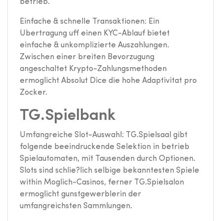
betrieb.
Einfache & schnelle Transaktionen: Ein
Ubertragung uff einen KYC-Ablauf bietet
einfache & unkomplizierte Auszahlungen.
Zwischen einer breiten Bevorzugung
angeschaltet Krypto-Zahlungsmethoden
ermoglicht Absolut Dice die hohe Adaptivitat pro
Zocker.
TG.Spielbank
Umfangreiche Slot-Auswahl: TG.Spielsaal gibt
folgende beeindruckende Selektion in betrieb
Spielautomaten, mit Tausenden durch Optionen.
Slots sind schlie?lich selbige bekanntesten Spiele
within Moglich-Casinos, ferner TG.Spielsalon
ermoglicht gunstgewerblerin der
umfangreichsten Sammlungen.