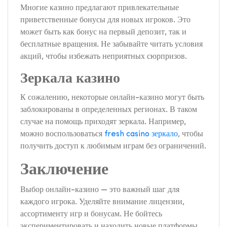
Многие казино предлагают привлекательные
приветственные бонусы для новых игроков. Это
может быть как бонус на первый депозит, так и
бесплатные вращения. Не забывайте читать условия
акций, чтобы избежать неприятных сюрпризов.
Зеркала казино
К сожалению, некоторые онлайн-казино могут быть
заблокированы в определенных регионах. В таком
случае на помощь приходят зеркала. Например,
можно воспользоваться
fresh casino зеркало
, чтобы
получить доступ к любимым играм без ограничений.
Заключение
Выбор онлайн-казино — это важный шаг для
каждого игрока. Уделяйте внимание лицензии,
ассортименту игр и бонусам. Не бойтесь
экспериментировать и находить новые платформы,