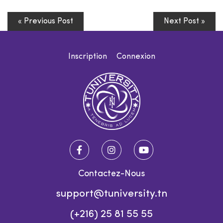
« Previous Post
Next Post »
Inscription
Connexion
Contactez-Nous
support@tuniversity.tn
(+216) 25 81 55 55