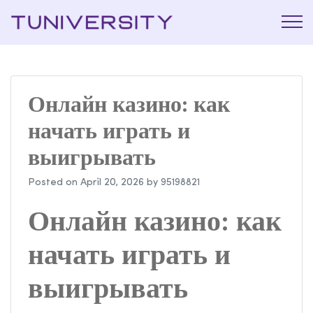
La Prépa
Tuniversi
c’est
Tuniversity
Онлайн казино: как
начать играть и
выигрывать
Posted on
April 20, 2026
by
95198821
Онлайн казино: как
начать играть и
выигрывать