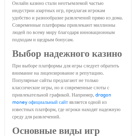
Онлайн казино стали неотъемлемой частью
индустрии азартных игр, предлагая игрокам
удобство и разнообразие развлечений прямо из дома.
Современные платформы привлекают миллионы
людей по всему миру благодаря инновационным
подходам и щедрым бонусам.
Выбор надежного казино
При выборе платформы для игры следует обратить
внимание на лицензирование и репутацию.
Популярные сайты предлагают не только
классические игры, но и современные слоты с
привлекательной графикой. Например,
dragon
money официальный сайт
является одной из
известных платформ, где игроки находят надежную
среду для развлечений.
Основные виды игр