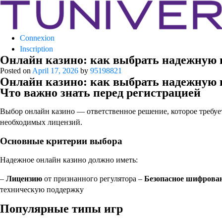
Tuniversity
Connexion
La Prépa c’est Tuniversity
Inscription
Онлайн казино: как выбрать надежную 
Posted on
April 17, 2026
by
95198821
Онлайн казино: как выбрать надежную 
Что важно знать перед регистрацией
Выбор онлайн казино — ответственное решение, которое требует
необходимых лицензий.
Основные критерии выбора
Надежное онлайн казино должно иметь:
–
Лицензию
от признанного регулятора –
Безопасное шифрова
техническую поддержку
Популярные типы игр