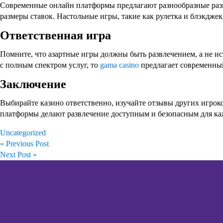
Современные онлайн платформы предлагают разнообразные раз
размеры ставок. Настольные игры, такие как рулетка и блэкдже
Ответственная игра
Помните, что азартные игры должны быть развлечением, а не и
с полным спектром услуг, то
gama casino
предлагает современны
Заключение
Выбирайте казино ответственно, изучайте отзывы других игроко
платформы делают развлечение доступным и безопасным для ка
Uncategorized
« Previous Post
Next Post »