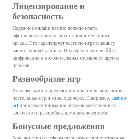
Лицензирование и
безопасность
Надежное онлайн казино должно иметь
официальную лицензию от уполномоченного
органа. Это гарантирует честную игру и защиту
ваших личных данных. Проверьте наличие SSL-
шифрования и положительных отзывов от других
игроков.
Разнообразие игр
Хорошее казино предлагает широкий выбор слотов,
настольных игр и живых дилеров. Например,
казино
jet
привлекает внимание игроков качественным
контентом и разнообразными развлечениями.
Бонусные предложения
Большинство платформ предлагают приветственные