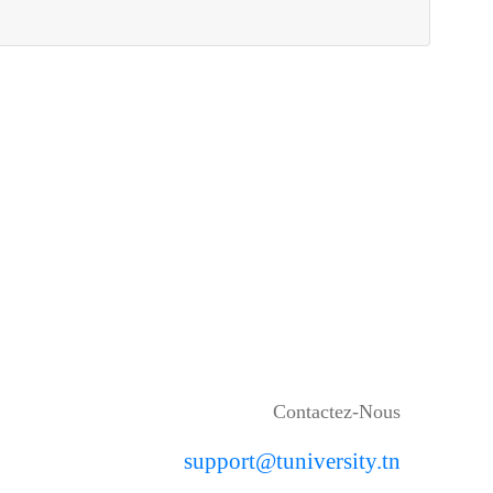
Contactez-Nous
support@tuniversity.tn