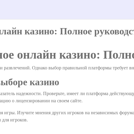
La Prépa c’est Tuniversity
Tuniversity
лайн казино: Полное руководс
ое онлайн казино: Полн
и развлечений. Однако выбор правильной платформы требует вн
ыборе казино
затель надежности. Проверьте, имеет ли платформа действующу
ацию о лицензировании на своем сайте.
я игры. Изучите мнения других игроков на независимых форума
 для игроков.