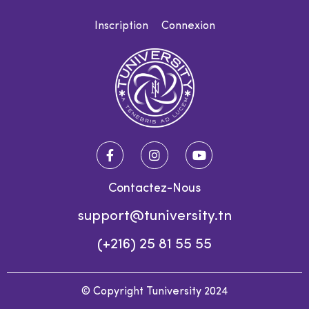
Inscription
Connexion
Contactez-Nous
support@tuniversity.tn
(+216) 25 81 55 55
© Copyright Tuniversity 2024