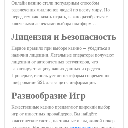
Онлайн казино стали популярным способом
развлечения миллионов людей по всему миру. Но
перед тем как начать играть, важно разобраться с
ключевыми аспектами выбора платформы.
Лицензия и Безопасность
Первое правило при выборе казино — убедиться в
наличии лицензии. Легальные операторы получают
лицензии от авторитетных регуляторов, что
гарантирует защиту ваших данных и средств.
Проверьте, использует ли платформа современное
шифрование SSL для защиты информации.
Разнообразие Игр
Качественные казино предлагают широкий выбор
игр от известных провайдеров. Вы найдёте
классические слоты, настольные игры, живой покер