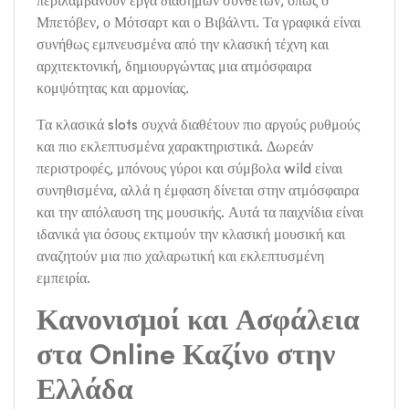
περιλαμβάνουν έργα διάσημων συνθετών, όπως ο
Μπετόβεν, ο Μότσαρτ και ο Βιβάλντι. Τα γραφικά είναι
συνήθως εμπνευσμένα από την κλασική τέχνη και
αρχιτεκτονική, δημιουργώντας μια ατμόσφαιρα
κομψότητας και αρμονίας.
Τα κλασικά slots συχνά διαθέτουν πιο αργούς ρυθμούς
και πιο εκλεπτυσμένα χαρακτηριστικά. Δωρεάν
περιστροφές, μπόνους γύροι και σύμβολα wild είναι
συνηθισμένα, αλλά η έμφαση δίνεται στην ατμόσφαιρα
και την απόλαυση της μουσικής. Αυτά τα παιχνίδια είναι
ιδανικά για όσους εκτιμούν την κλασική μουσική και
αναζητούν μια πιο χαλαρωτική και εκλεπτυσμένη
εμπειρία.
Κανονισμοί και Ασφάλεια
στα Online Καζίνο στην
Ελλάδα