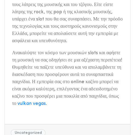
τους λάτρεις της μουσικής και του τζόγου. Είτε είστε
λάτρης της rock, της pop ή της κλασικής μουσικής,
υπάρχει ένα slot που θα σας συναρπάσει. Με την πρόοδο
της τεχνολογίας και τους αυστηρούς κανονισμούς στην
Ελλάδα, μπορείτε να απολαύσετε αυτή την εμπειρία με
ασφάλεια και υπευθυνότητα.
Ανακαλύψτε τον κόσμο των μουσικών slots και αφήστε
τη μουσική να σας οδηγήσει σε μια αξέχαστη περιπέτεια!
Θυμηθείτε να παίζετε υπεύθυνα και να απολαμβάνετε τη
διασκέδαση που προσφέρουν αυτά τα συναρπαστικά
παιχνίδια. Η εμπειρία σας στο online καζίνο μπορεί να
είναι ακόμα καλύτερη, επιλέγοντας ένα αδειοδοτημένο
καζίνο που προσφέρει μια ποικιλία από παιχνίδια, όπως
το
vulkan vegas
.
Uncategorized