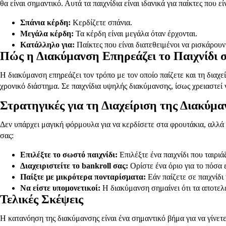
θα είναι σημαντικό. Αυτά τα παιχνίδια είναι ιδανικά για παίκτες που 
Σπάνια κέρδη:
Κερδίζετε σπάνια.
Μεγάλα κέρδη:
Τα κέρδη είναι μεγάλα όταν έρχονται.
Κατάλληλο για:
Παίκτες που είναι διατεθειμένοι να ρισκάρουν
Πώς η Διακύμανση Επηρεάζει το Παιχνίδι 
Η διακύμανση επηρεάζει τον τρόπο με τον οποίο παίζετε και τη διαχε
χρονικό διάστημα. Σε παιχνίδια υψηλής διακύμανσης, ίσως χρειαστεί 
Στρατηγικές για τη Διαχείριση της Διακύμ
Δεν υπάρχει μαγική φόρμουλα για να κερδίσετε στα φρουτάκια, αλλά 
σας:
Επιλέξτε το σωστό παιχνίδι:
Επιλέξτε ένα παιχνίδι που ταιριάζ
Διαχειριστείτε το bankroll σας:
Ορίστε ένα όριο για το πόσα ε
Παίξτε με μικρότερα πονταρίσματα:
Εάν παίζετε σε παιχνίδι
Να είστε υπομονετικοί:
Η διακύμανση σημαίνει ότι τα αποτε
Τελικές Σκέψεις
Η κατανόηση της διακύμανσης είναι ένα σημαντικό βήμα για να γίνετ