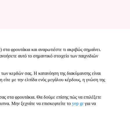
) στα φρουτάκια και αναρωτιέστε τι ακριβώς σημαίνει.
τανοήσετε αυτό το σημαντικό στοιχείο των παιχνιδιών
ς των κερδών σας. Η κατανόηση της διακύμανσης είναι
αση είτε με την ελπίδα ενός μεγάλου κέρδους, η γνώση της
 σας στα φρουτάκια. Θα δούμε επίσης πώς να επιλέξετε
ξυπνα. Μην ξεχνάτε να επισκεφτείτε το
yep gr
για να