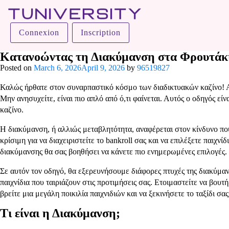
Tuniversity
Connexion
Inscription
La Prépa c’est Tuniversity
Κατανοώντας τη Διακύμανση στα Φρουτάκι
Posted on
March 6, 2026
April 9, 2026
by
96519827
Καλώς ήρθατε στον συναρπαστικό κόσμο των διαδικτυακών καζίνο! Αν 
Μην ανησυχείτε, είναι πιο απλό από ό,τι φαίνεται. Αυτός ο οδηγός εί
καζίνο.
Η διακύμανση, ή αλλιώς μεταβλητότητα, αναφέρεται στον κίνδυνο που
κρίσιμη για να διαχειριστείτε το bankroll σας και να επιλέξετε παιχν
διακύμανσης θα σας βοηθήσει να κάνετε πιο ενημερωμένες επιλογές.
Σε αυτόν τον οδηγό, θα εξερευνήσουμε διάφορες πτυχές της διακύμαν
παιχνίδια που ταιριάζουν στις προτιμήσεις σας. Ετοιμαστείτε να βου
βρείτε μια μεγάλη ποικιλία παιχνιδιών και να ξεκινήσετε το ταξίδι σας
Τι είναι η Διακύμανση;