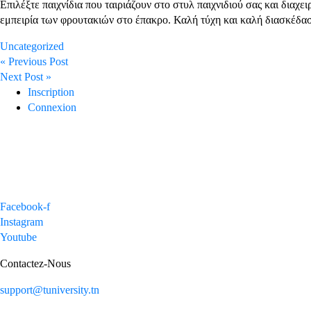
Επιλέξτε παιχνίδια που ταιριάζουν στο στυλ παιχνιδιού σας και διαχ
εμπειρία των φρουτακιών στο έπακρο. Καλή τύχη και καλή διασκέδα
Uncategorized
Post
« Previous Post
navigation
Next Post »
Inscription
Connexion
Facebook-f
Instagram
Youtube
Contactez-Nous
support@tuniversity.tn